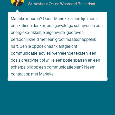
Sr. Adviseur Online Woonstad Rotterdam
Marieke inhuren? Doen! Marieke is een fijn mens,
M
een kritisch denker, een geweldige schrijver en een
p
energieke, tikkeltje eigenwijze, gedreven
d
persoonlijkheid met een groot maatschappelijk
n
hart. Ben je op zoek naar klantgericht
v
communicatie-advies, wervelende teksten, een
o
dosis creativiteit of wil je een potje sparren en een
m
scherpe blik op een communicatieplan? Neem
v
contact op met Marieke!
D
o
h
p
v
l