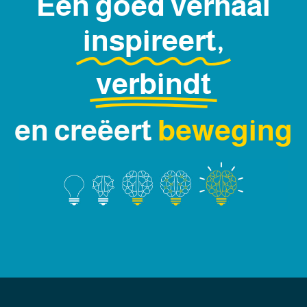
Een goed verhaal
inspireert,
verbindt
en creëert
b
e
w
e
g
i
n
g