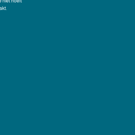
e niet hoeft
akt.