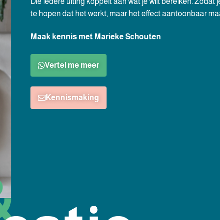
Die iedere uiting koppelt aan wat je wilt bereiken. Zodat j
te hopen dat het werkt, maar het effect aantoonbaar ma
Maak kennis met Marieke Schouten
Vertel me meer
Kennismaking
&