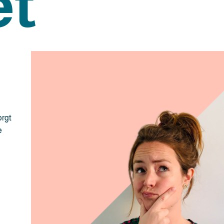
et
orgt
e