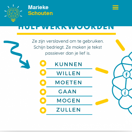
Marieke
Schouten
Over Marieke
Hulpwerkwoorden